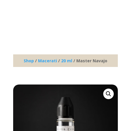
Shop
/
Macerati
/
20 ml
/ Master Navajo