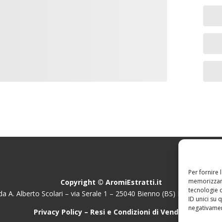
Per fornire 
memorizzare
Copyright © AromiEstratti.it
tecnologie 
da A. Alberto Scolari – via Serale 1 – 25040 Bienno (BS) P.IVA: 03777
ID unici su 
negativament
Privacy Policy
–
Resi e Condizioni di Vendita