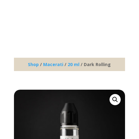
Shop
/
Macerati
/
20 ml
/ Dark Rolling