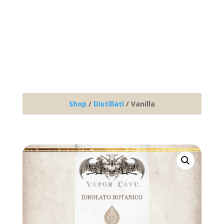
Shop
/
Distillati
/ Vanilla