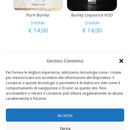
Pure Burley
Burley Liquorice H2O
Distillati
Distillati
€
14,00
€
14,00
Gestisci Consenso
Per fornire le migliori esperienze, utilizziamo tecnologie come i cookie
per memorizzare e/o accedere alle informazioni del dispositivo. Il
consenso a queste tecnologie ci permetterà di elaborare dati come il
comportamento di navigazione o ID unici su questo sito. Non
acconsentire o ritirare il consenso può influire negativamente su alcune
caratteristiche e funzioni.
Copyright © AromiEstratti.it
Azienda A. Alberto Scolari – via Serale 1 – 25040
Bienno (BS) P.IVA: 03777530985
Accetta
Privacy Policy
–
Resi e Condizioni di Vendita
Nega