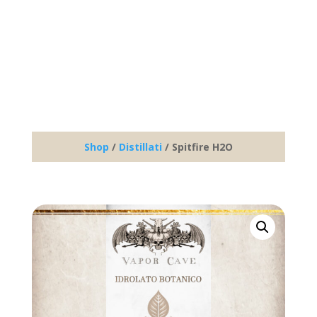
Shop
/
Distillati
/ Spitfire H2O