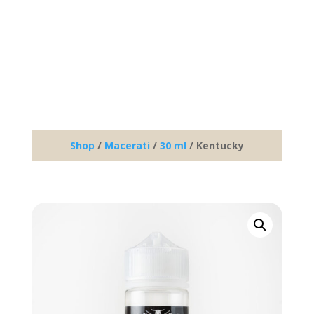
Shop
/
Macerati
/
30 ml
/ Kentucky