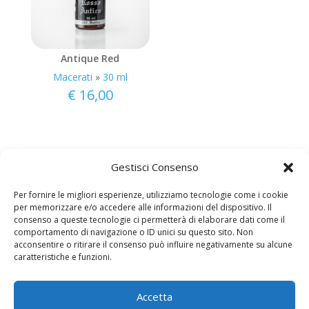
Antique Red
Macerati
»
30 ml
€
16,00
Gestisci Consenso
Per fornire le migliori esperienze, utilizziamo tecnologie come i cookie
per memorizzare e/o accedere alle informazioni del dispositivo. Il
consenso a queste tecnologie ci permetterà di elaborare dati come il
comportamento di navigazione o ID unici su questo sito. Non
acconsentire o ritirare il consenso può influire negativamente su alcune
caratteristiche e funzioni.
Copyright © AromiEstratti.it
Azienda A. Alberto Scolari – via Serale 1 – 25040
Bienno (BS) P.IVA: 03777530985
Accetta