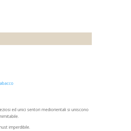
 tabacco
eziosi ed unici sentori mediorientali si uniscono
imitabile.
must imperdibile.