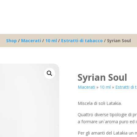
Shop
/
Macerati
/
10 ml
/
Estratti di tabacco
/ Syrian Soul
Syrian Soul
Macerati
»
10 ml
»
Estratti di
Miscela di soli Latakia.
Quattro diverse tipologie di pr
a formare un`aroma puro ed in
Per gli amanti del Latakia un 